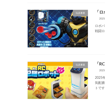
「ロ
玩具事業
202
ロボバ
戦闘ロ
「RC
玩具事業
202
202
気配膳
トです