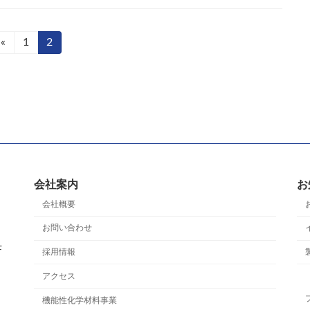
«
固
1
固
2
定
定
ペ
ペ
ー
ー
ジ
ジ
会社案内
お
会社概要
お問い合わせ
F
採用情報
アクセス
機能性化学材料事業