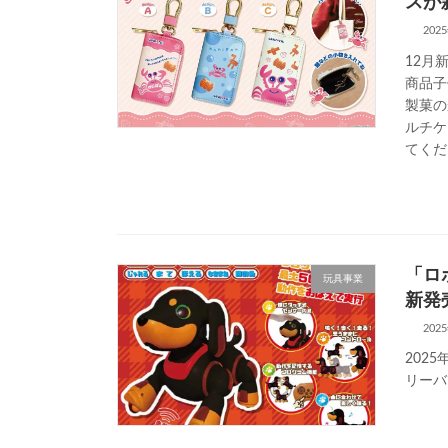
スが
202
12月
商品子
製菓の
ルチケ
てくだ
「ロ
玩具事業
新発
202
202
リーバ