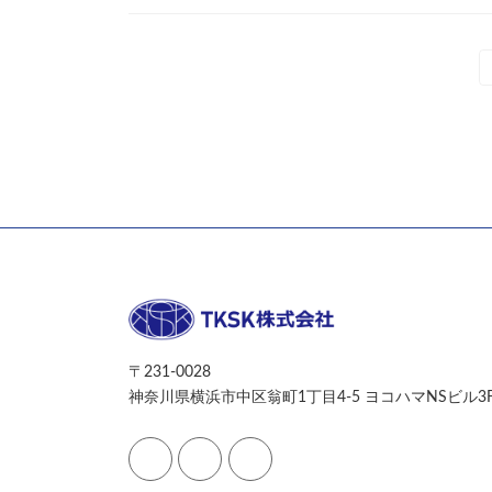
投
稿
の
ペ
ー
ジ
送
り
〒231-0028
神奈川県横浜市中区翁町1丁目4-5 ヨコハマNSビル3