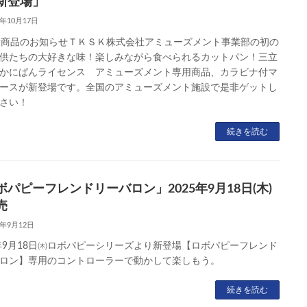
新登場」
5年10月17日
新商品のお知らせＴＫＳＫ株式会社アミューズメント事業部の初の
供たちの大好きな味！楽しみながら食べられるカットパン！三立
かにぱんライセンス アミューズメント専用商品、カラビナ付マ
ースが新登場です。全国のアミューズメント施設で是非ゲットし
さい！
続きを読む
ボパピーフレンドリーバロン」2025年9月18日(木)
売
5年9月12日
5年9月18日㈭ロボパピーシリーズより新登場【ロボパピーフレンド
ロン】専用のコントローラーで動かして楽しもう。
続きを読む