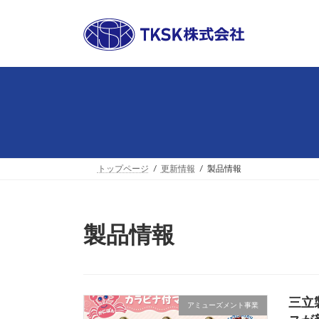
コ
ナ
ン
ビ
テ
ゲ
ン
ー
ツ
シ
へ
ョ
ス
ン
キ
に
ッ
移
プ
動
トップページ
更新情報
製品情報
製品情報
三立
アミューズメント事業