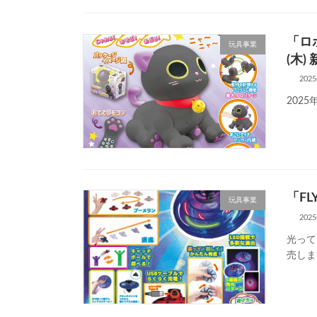
「ロ
玩具事業
(木)
202
202
「FL
玩具事業
202
光って
売しま