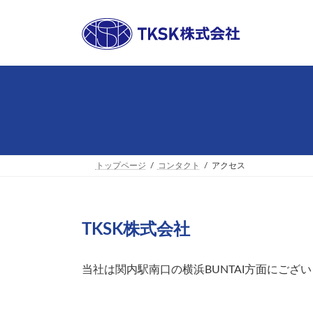
コ
ナ
ン
ビ
テ
ゲ
ン
ー
ツ
シ
へ
ョ
ス
ン
キ
に
ッ
移
プ
動
トップページ
コンタクト
アクセス
TKSK株式会社
当社は関内駅南口の横浜BUNTAI方面にござ