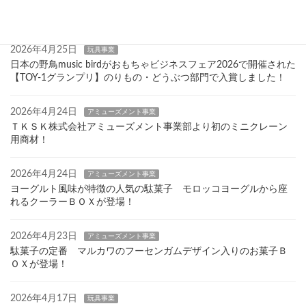
2026年7月22日
玩具事業
「COTTON CANDY FACTORY」2026年７月７日(火)新発売
2026年4月25日
玩具事業
日本の野鳥music birdがおもちゃビジネスフェア2026で開催された
【TOY-1グランプリ】のりもの・どうぶつ部門で入賞しました！
2026年4月24日
アミューズメント事業
ＴＫＳＫ株式会社アミューズメント事業部より初のミニクレーン
用商材！
2026年4月24日
アミューズメント事業
ヨーグルト風味が特徴の人気の駄菓子 モロッコヨーグルから座
れるクーラーＢＯＸが登場！
2026年4月23日
アミューズメント事業
駄菓子の定番 マルカワのフーセンガムデザイン入りのお菓子Ｂ
ＯＸが登場！
2026年4月17日
玩具事業