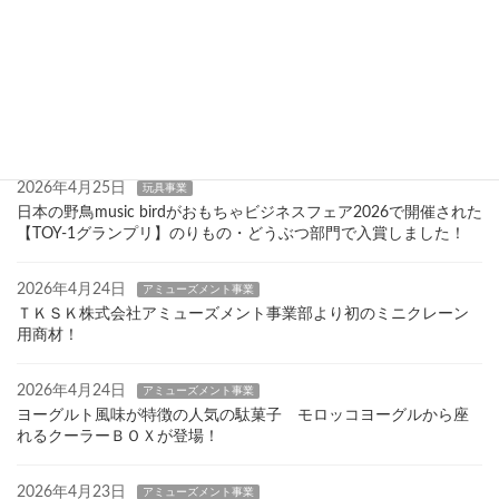
2026年8月3日
玩具事業
次世代ビデオ通信トランシーバー「POKEVee」2026年７月27日
(月)新発売
2026年7月22日
玩具事業
「COTTON CANDY FACTORY」2026年７月７日(火)新発売
2026年4月25日
玩具事業
日本の野鳥music birdがおもちゃビジネスフェア2026で開催された
【TOY-1グランプリ】のりもの・どうぶつ部門で入賞しました！
2026年4月24日
アミューズメント事業
ＴＫＳＫ株式会社アミューズメント事業部より初のミニクレーン
用商材！
2026年4月24日
アミューズメント事業
ヨーグルト風味が特徴の人気の駄菓子 モロッコヨーグルから座
れるクーラーＢＯＸが登場！
2026年4月23日
アミューズメント事業