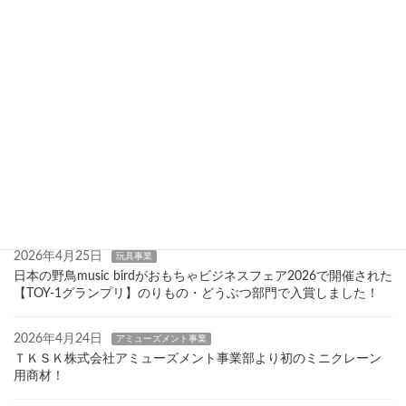
最近の投稿
2026年8月6日
会社情報
夏季休業のお知らせ
2026年8月3日
玩具事業
次世代ビデオ通信トランシーバー「POKEVee」2026年７月27日
(月)新発売
2026年7月22日
玩具事業
「COTTON CANDY FACTORY」2026年７月７日(火)新発売
2026年4月25日
玩具事業
日本の野鳥music birdがおもちゃビジネスフェア2026で開催された
【TOY-1グランプリ】のりもの・どうぶつ部門で入賞しました！
2026年4月24日
アミューズメント事業
ＴＫＳＫ株式会社アミューズメント事業部より初のミニクレーン
用商材！